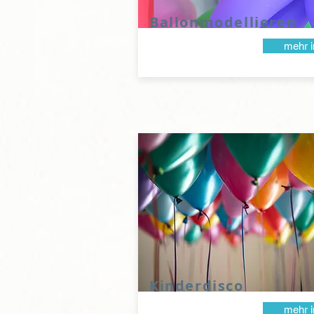
Ballonmodellieren
mehr i
Kinderdisco
mehr i