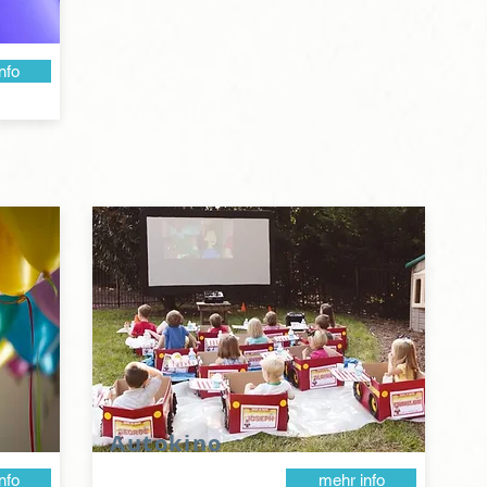
nfo
Autokino
nfo
mehr info