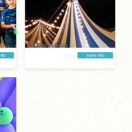
Zirkusshow
nfo
mehr info